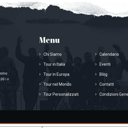
Menu
Chi Siamo
Calendario
Tour in Italia
Eventi
rismo
Tour in Europa
Blog
00 i.v
Tour nel Mondo
Contatti
Tour Personalizzati
Condizioni Gene