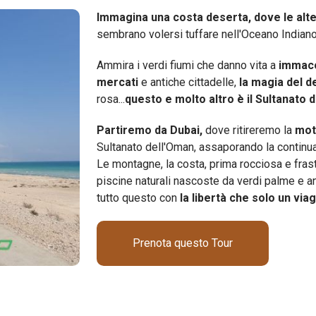
Immagina una costa deserta, dove le alte
sembrano volersi tuffare nell'Oceano Indiano
Ammira i verdi fiumi che danno vita a
immaco
mercati
e antiche cittadelle,
la magia del d
rosa...
questo e molto altro è il Sultanato 
Partiremo da Dubai,
dove ritireremo la
mot
Sultanato dell'Oman, assaporando la continua
Le montagne, la costa, prima rocciosa e frast
piscine naturali nascoste da verdi palme e an
tutto questo con
la libertà che solo un via
Prenota questo Tour